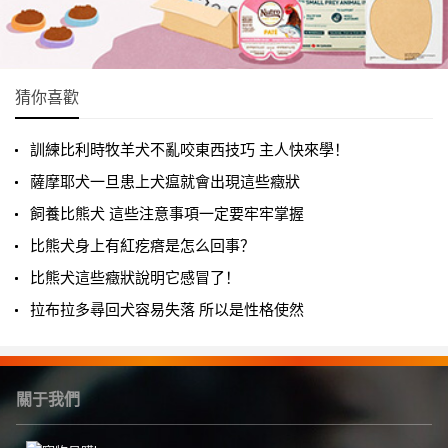
猜你喜歡
訓練比利時牧羊犬不亂咬東西技巧 主人快來學！
薩摩耶犬一旦患上犬瘟就會出現這些癥狀
飼養比熊犬 這些注意事項一定要牢牢掌握
比熊犬身上有紅疙瘩是怎么回事？
比熊犬這些癥狀說明它感冒了！
拉布拉多尋回犬容易失落 所以是性格使然
關于我們