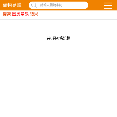
寵物易購
請輸入關鍵字詞
搜索
圓奧烏龜
結果
共0頁/0條記錄