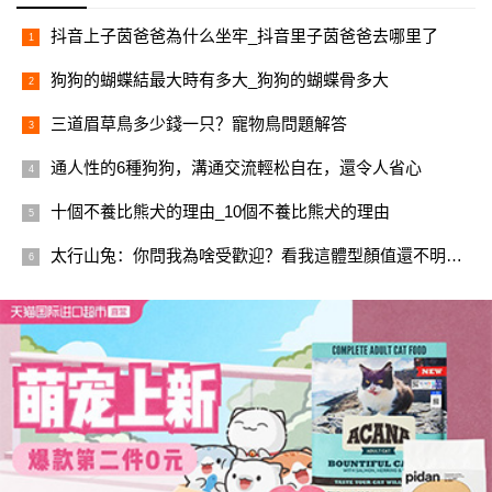
抖音上子茵爸爸為什么坐牢_抖音里子茵爸爸去哪里了
狗狗的蝴蝶結最大時有多大_狗狗的蝴蝶骨多大
三道眉草鳥多少錢一只？寵物鳥問題解答
通人性的6種狗狗，溝通交流輕松自在，還令人省心
十個不養比熊犬的理由_10個不養比熊犬的理由
太行山兔：你問我為啥受歡迎？看我這體型顏值還不明白？