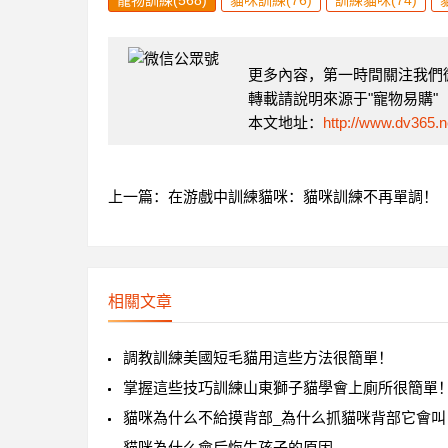
寵物訓練(568)
貓咪訓練(76)
訓練貓咪(74)
更多內容，第一時間關注我們微信
轉載請說明來源于"寵物易購"
本文地址：
http://www.dv365.n
上一篇：
在游戲中訓練貓咪：貓咪訓練不再單調！
相關文章
調教訓練美國短毛貓用這些方法很簡單！
掌握這些技巧訓練山東獅子貓學會上廁所很簡單
貓咪為什么不給摸背部_為什么抓貓咪背部它會叫
貓咪為什么會后悔生孩子的原因