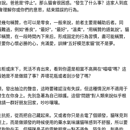
”會說。爸爸是“停止”。那么貓會很困惑。“發生了什么事？這家人到底
會理解你或你們的意思，結束錯誤的行為。
是幾句稱贊，也可以是零食，一般來說，前者主要是輔助后者。同
，例如“善良”，“最好”，“最好”，“溫柔”，“用稱贊的語氣說”。貓
即稱贊，在一段時間內下來后，形成固定的行為習慣，盡可能稱贊，
要你心懷必勝的心，充滿愛，訓練“五好模范家貓”就不是夢。
柜或床下，死活不肯出來，看到你還是相當不高興在“喵喵”嗎？這
看她是不是做錯了事？弄壞花瓶或者刮沙發了嗎？
頭，發出抽泣的聲音，這時要確認沒有失誤，但這種情況并不適用于
生在你身上。先別急著為自己辯護。這個“問題”對人類來說似乎根
邀請一群好朋友回家，吵吵嚷嚷。
生抗拒，從而把自己藏起來。又或者你只是去電了個頭發，貓咪見到
型上，而是做頭發的時候使用的藥水氣味讓貓咪感到不舒服，所以要
是狗狗在干，但貓咪鼻子的靈敏程度一點不遜色，陌生的、刺鼻的、