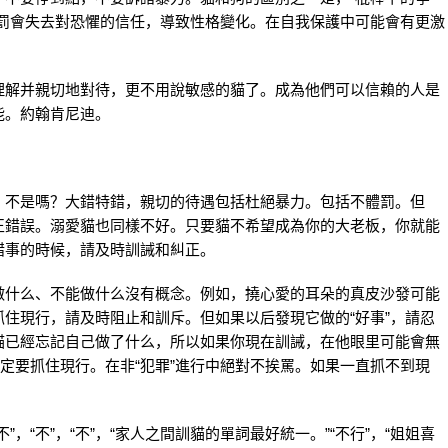
體罰會失去對恐懼的信任，導致性格變化。在自我保護中可能會有更激
理解并親切地對待，更不用說敏感的貓了。成為他們可以信賴的人是
能。約翰肯尼迪。
，不是嗎？大錯特錯，親切的待遇包括杜絕暴力。包括不體罰。但
正錯誤。溺愛貓也同樣不好。只要貓不希望成為你的大老板，你就能
錯事的時候，請及時訓誡和糾正。
做什么、不能做什么沒有概念。例如，撓心愛的耳朵的真皮沙發可能
住現行，請及時阻止和訓斥。但如果以后發現它做的“好事”，請忍
貓已經忘記自己做了什么，所以如果你現在訓誡，在他眼里可能會無
一定要抓住現行。在非“犯罪”進行中絕對不挨罵。如果一直抓不到現
，“不”，“不”，“家人之間訓貓的單詞最好統一。”“不行”，“姐姐喜