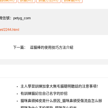
貓訓練(62)
訓貓(61)
訓貓方法(61)
訓練貓(63)
號：petyg_com
et/2244.html
下一篇：
逗貓棒的使用技巧方法介紹
主人學習訓練加拿大無毛貓聰明聽話的注意事項！
！
有訓練貓記住自己名字的妙招
貓咪鼻頭掉皮是什么原因_貓咪鼻頭受傷流血怎么辦
貓咪為什么不怕風吹_貓咪怎么怕光