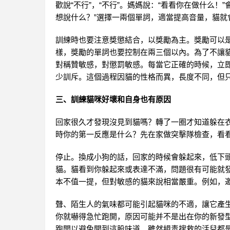
歡說“不行”，“不行”。媽媽說：“看看你在做什么！
想說什么？”選擇一兩個單詞，適當提高音量，貓就
訓練時也要注意獎懲結合，以獎勵為主。獎勵可以
樣，獎勵的單詞也要控制在兩三個以內。為了不讓貓難過
對稱贊敏感，對懲罰敏感。每當它正確的時候，立
少訓斥。這個過程因貓的性格而異，長度不同，但只
三、訓練貓咪好壞和自身也有原因
回家很久才發現沒見到貓嗎？轉了一圈才知道躲在衣
時你的第一反應是什么？先在家做突擊隊檢查，看
停止。換成小狗的話，回家的時候會躲起來，低下
貓。貓看到你躲起來或表達不滿，問題很有可能就發
本不值一提，但對敏感的貓來說相當嚴重。例如，
聲、陌生人的氣味都可能引起貓咪的不適，讓它產
你就嚇得急忙跑開，原因可能并不是出在你的新發
跑開以避免聞到這股味道。雖然緝毒搜救的活兒都