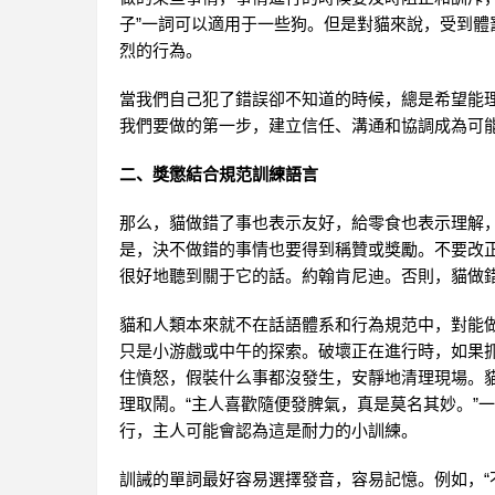
子”一詞可以適用于一些狗。但是對貓來說，受到
烈的行為。
當我們自己犯了錯誤卻不知道的時候，總是希望能
我們要做的第一步，建立信任、溝通和協調成為可
二、獎懲結合規范訓練語言
那么，貓做錯了事也表示友好，給零食也表示理解
是，決不做錯的事情也要得到稱贊或獎勵。不要改
很好地聽到關于它的話。約翰肯尼迪。否則，貓做
貓和人類本來就不在話語體系和行為規范中，對能
只是小游戲或中午的探索。破壞正在進行時，如果抓
住憤怒，假裝什么事都沒發生，安靜地清理現場。
理取鬧。“主人喜歡隨便發脾氣，真是莫名其妙。”
行，主人可能會認為這是耐力的小訓練。
訓誡的單詞最好容易選擇發音，容易記憶。例如，“不”