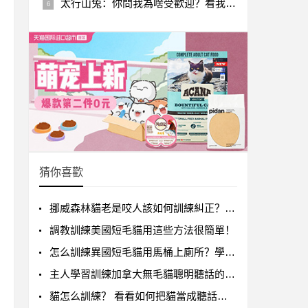
太行山兔：你問我為啥受歡迎？看我這體型顏值還不明白？
猜你喜歡
挪威森林貓老是咬人該如何訓練糾正？糾正貓咪壞習慣
調教訓練美國短毛貓用這些方法很簡單！
怎么訓練異國短毛貓用馬桶上廁所？學會這些訓練貓咪上廁所
主人學習訓練加拿大無毛貓聰明聽話的注意事項！
貓怎么訓練？ 看看如何把貓當成聽話的可愛寵物吧