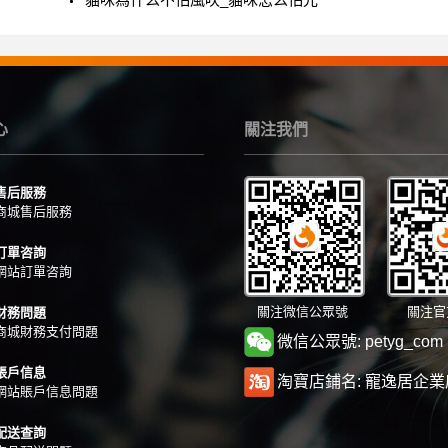
心
關注我們
售后服務
商城售后服務
訂單咨詢
網站訂單咨詢
關注微信公眾號
關注官
財務問題
商城財務支付問題
微信公眾號: petyg_com
賬戶信息
淘寶店鋪名: 寵逸居企業
網站賬戶信息問題
配送查詢