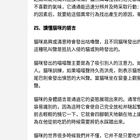
不喜歡的氣味，它通通能迅速分辨并及時采取行動
的因素后，就要給這個異常行為找出產生的原因，單
四、讀懂貓咪的語言
貓咪高興或滿意時會發出咕嚕聲，且不同貓咪發出
這種吼叫聲是抵抗入侵的貓或狗時發出的。
貓咪發出的喵喵聲主要是為了吸引別人的注意力。
人。貓咪訓練，如果喵喵聲持久而洪亮，則表示貓
尾巴則會發出憤怒的大叫聲。當貓咪坐在窗臺上觀
聲。
貓咪的身體語言是通過它的姿態展現出來的。通常
容易識別的，因為這時它會使自己完全放松并瞇起
前去輕輕的撓它一下，它就會四腳朝天地躺在地上
為在他從前吃奶的時候需要將奶水踩踏出來。
貓咪的世界很多時候我們并不懂，它并不是只要吃