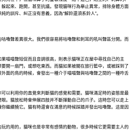
：躲起來、跑開，甚至抗議。發現貓咪行為舉止異常，排除身體方面
純的訓斥、糾正沒有意義，因為“解鈴還須系鈴人”。
的咕嚕聲差異很大。我們很容易將咕嚕聲和刺耳的吼叫聲區分開。而
如果喵喵聲短促而且音調很高，則表示貓咪正在屋中尋找自己的主
想要開一扇門，或想吃東西。而貓如果被關在旅行籃中，或被踩到了
察外面的鳥的時候，會發出一種介于喵喵聲與咕嚕聲之間的一種咋舌
你可以利用你的直覺來判斷貓的感覺和需要。貓咪滿足時的姿態是最
雙眼。貓放松時會伸展四肢并不斷揮動自己的爪子。這時您可以走上
讓你繼續撓它。貓有時還會在滿意的時候踩踏并發出咕嚕聲。這是因
的玩的用的，貓咪也是非常有感情的動物，很多時候它更需要主人的