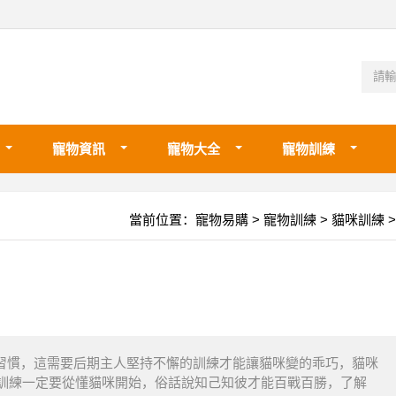
寵物資訊
寵物大全
寵物訓練
當前位置：
寵物易購
>
寵物訓練
>
貓咪訓練
>
慣，這需要后期主人堅持不懈的訓練才能讓貓咪變的乖巧，貓咪
訓練一定要從懂貓咪開始，俗話說知己知彼才能百戰百勝，了解