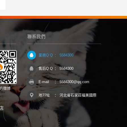
聯系我們
業務Q Q
：
5584300
售后Q Q
：
5584300
E-mail
：
5584300@qq.com
方微博
地??址
：
河北省石家莊福美國際
店