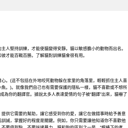
的主人堅持訓練，才能使貓變得安靜。貓以敏感膽小的動物而出名。
知彼才能百戰百勝。了解貓對訓練貓會很有用。
費心。(這不包括在外地咬死動物躲在家里的角落里，輕輕抓住主人喜
小魚。)。就像我們自己也有需要保護的隱私一樣，貓不喜歡或不想所
序成為你的翻譯官。據說太多人表達愛情的句子被“翻譯”出來，貓嚇了
，提供它需要的幫助，讓它感受到你的愛，讓它在做錯事時給予善意
括訓誡，掌握好的程度是關鍵。例如，你只需要讓他知道你不喜歡他
，不要停到點，不要訴諸暴力。貓和狗的區別之一是，“棍棒下的孝