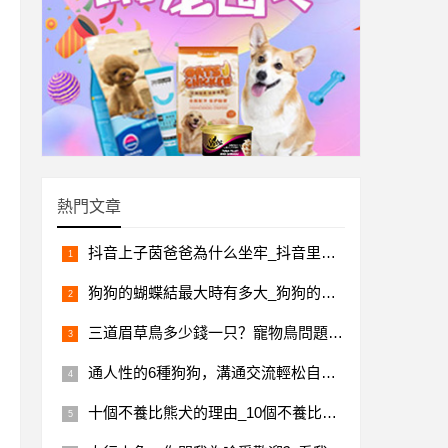
熱門文章
抖音上子茵爸爸為什么坐牢_抖音里子茵爸爸去哪里了
狗狗的蝴蝶結最大時有多大_狗狗的蝴蝶骨多大
三道眉草鳥多少錢一只？寵物鳥問題解答
通人性的6種狗狗，溝通交流輕松自在，還令人省心
十個不養比熊犬的理由_10個不養比熊犬的理由