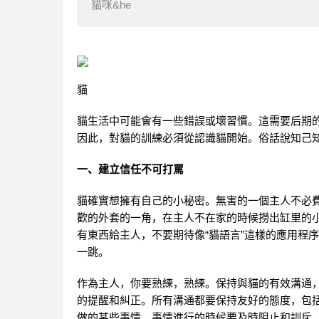
貓咪&he
貓
貓生活中可能會有一些錯誤或壞習慣。這需要后期
因此，對貓的訓練必須從認識貓開始。俗話說知己
一、建立信任不可打罵
貓確實想擁有自己的小秘密。無害的一個主人不必
歡的外套的一角，在主人不在家的時候撈出缸里的
有東西給主人，不要期待像“貓語言”這樣的應用程
一跳。
作為主人，你要熟練，熟練。保持與貓的有效溝通
的提醒和糾正。所有溝通都要保持友好的態度，包
做的某些事情，事情進行的時候要及時阻止和訓斥