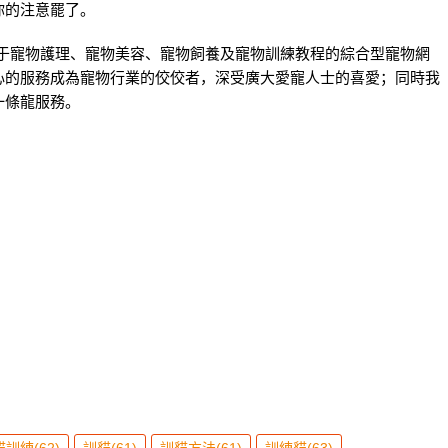
你的注意罷了。
注于
寵物護理
、
寵物美容
、寵物飼養及寵物訓練教程的綜合型寵物網
心的服務成為寵物行業的佼佼者，深受廣大愛寵人士的喜愛；同時我
一條龍服務。