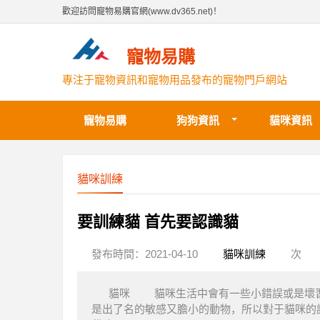
歡迎訪問寵物易購官網(www.dv365.net)！
寵物易購
專注于寵物資訊和寵物用品發布的寵物門戶網站
寵物易購
狗狗資訊
貓咪資訊
貓咪訓練
要訓練貓 首先要認識貓
發布時間：2021-04-10
貓咪訓練
次
貓咪 貓咪生活中會有一些小錯誤或是壞習
是出了名的敏感又膽小的動物，所以對于貓咪的