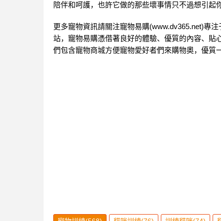
陪伴和呵護，也許它做的那些壞事情只不過想引起
更多寵物資訊請關注
寵物易購
(www.dv365.net)專
站，寵物易購憑借著良好的體驗、優質的內容、貼
們包含寵物商城方便寵物愛好者們來購物奧，優質