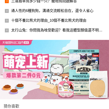
三道眉草鳥多少錢一只？寵物鳥問題解答
通人性的6種狗狗，溝通交流輕松自在，還令人省心
十個不養比熊犬的理由_10個不養比熊犬的理由
太行山兔：你問我為啥受歡迎？看我這體型顏值還不明白？
猜你喜歡