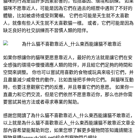
貓咪的行為是由許多因素影響的，包括基因、環境和訓練。 如果
貓咪不愿靠近人，可能是因為它們在過去的經歷中遇到了不好的
體驗，比如被虐待或受到驚嚇。 它們也可能是天生就不太喜歡
人，就像有些人天生就不太喜歡貓一樣。 或者，它們可能是因為
缺乏良好的社交訓練而不習慣人類的陪伴。
如果你想讓你的貓咪更愿意靠近人，最好的方法就是讓它們在安
全感強的環境中慢慢適應人類的陪伴，并且給它們足夠的時間和
空間來調整。 你也可以嘗試用喜歡的食物或玩具來吸引它們，并
且盡量減少威脅性的動作，比如直接把手伸向它們。 與貓咪互動
時，也要注意觀察它們的反應，并且尊重它們的意愿。 如果你一
直盡力和它們交流，但是它們依然不愿意靠近你，那么也許你需
要嘗試其他方法或者尋求專業的幫助。
感謝您閱讀了為什么貓不喜歡靠近人_什么東西能讓貓不敢靠近，
以上就是為什么貓不喜歡靠近人_什么東西能讓貓不敢靠近文章全
部內容希望能幫助到您，如果您想了解更多寵物問答知識請關注
寵物易購
(www.dv365.net)綜合型寵物門戶網站。