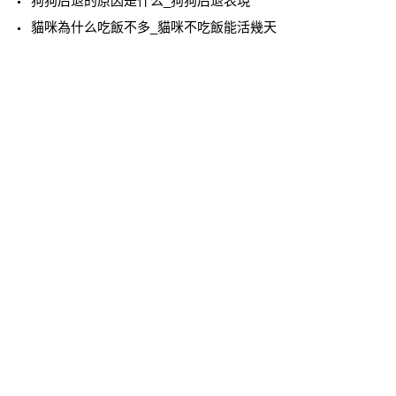
狗狗后退的原因是什么_狗狗后退表現
貓咪為什么吃飯不多_貓咪不吃飯能活幾天